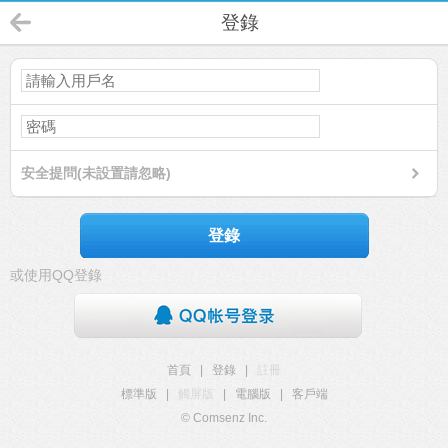
登錄
安全提問(未設置請忽略)
登錄
或使用QQ登錄
首頁
|
登錄
|
註冊
標準版
|
觸屏版
|
電腦版
|
客戶端
© Comsenz Inc.