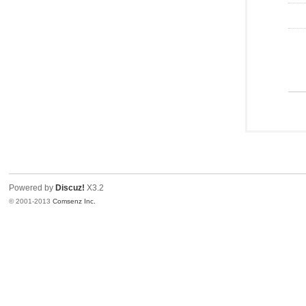
Powered by
Discuz!
X3.2
© 2001-2013
Comsenz Inc.