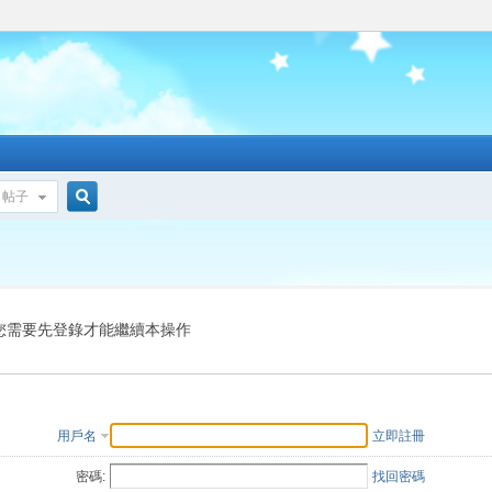
帖子
搜
索
您需要先登錄才能繼續本操作
用戶名
立即註冊
密碼:
找回密碼