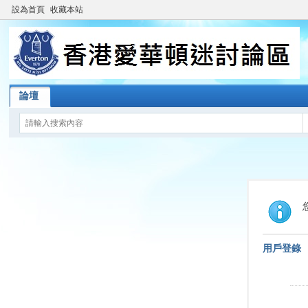
設為首頁
收藏本站
論壇
用戶登錄