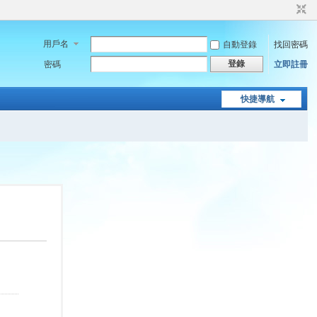
用戶名
自動登錄
找回密碼
登錄
密碼
立即註冊
快捷導航