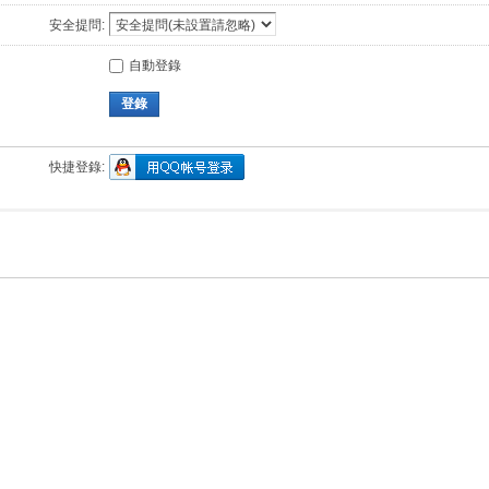
安全提問:
自動登錄
登錄
快捷登錄: