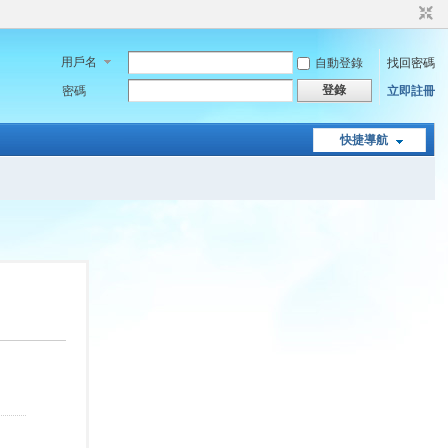
用戶名
自動登錄
找回密碼
登錄
密碼
立即註冊
快捷導航