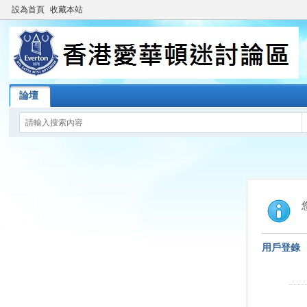
設為首頁
收藏本站
論壇
用戶登錄