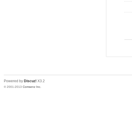
Powered by
Discuz!
X3.2
© 2001-2013
Comsenz Inc.