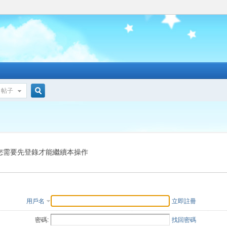
帖子
搜
索
您需要先登錄才能繼續本操作
用戶名
立即註冊
密碼:
找回密碼