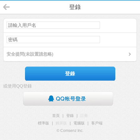
登錄
安全提問(未設置請忽略)
登錄
或使用QQ登錄
首頁
|
登錄
|
註冊
標準版
|
觸屏版
|
電腦版
|
客戶端
© Comsenz Inc.