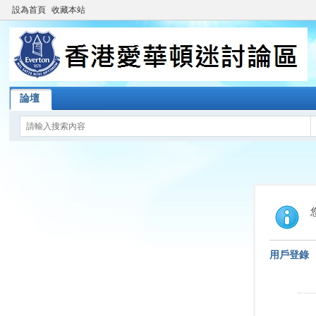
設為首頁
收藏本站
論壇
用戶登錄