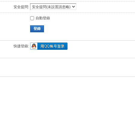
安全提問:
自動登錄
登錄
快捷登錄: