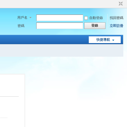
用戶名
自動登錄
找回密碼
登錄
密碼
立即註冊
快捷導航