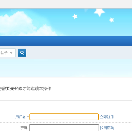
帖子
搜
索
您需要先登錄才能繼續本操作
用戶名
立即註冊
密碼:
找回密碼