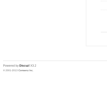
Powered by
Discuz!
X3.2
© 2001-2013
Comsenz Inc.