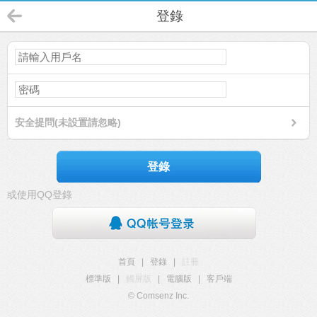
登錄
安全提問(未設置請忽略)
登錄
或使用QQ登錄
首頁
|
登錄
|
註冊
標準版
|
觸屏版
|
電腦版
|
客戶端
© Comsenz Inc.