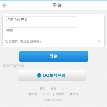
登錄
安全提問(未設置請忽略)
登錄
或使用QQ登錄
首頁
|
登錄
|
註冊
標準版
|
觸屏版
|
電腦版
|
客戶端
© Comsenz Inc.