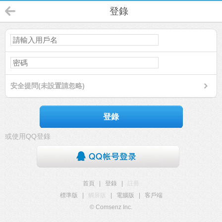
登錄
安全提問(未設置請忽略)
登錄
或使用QQ登錄
首頁
|
登錄
|
註冊
標準版
|
觸屏版
|
電腦版
|
客戶端
© Comsenz Inc.