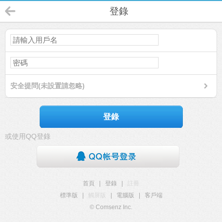
登錄
安全提問(未設置請忽略)
登錄
或使用QQ登錄
首頁
|
登錄
|
註冊
標準版
|
觸屏版
|
電腦版
|
客戶端
© Comsenz Inc.