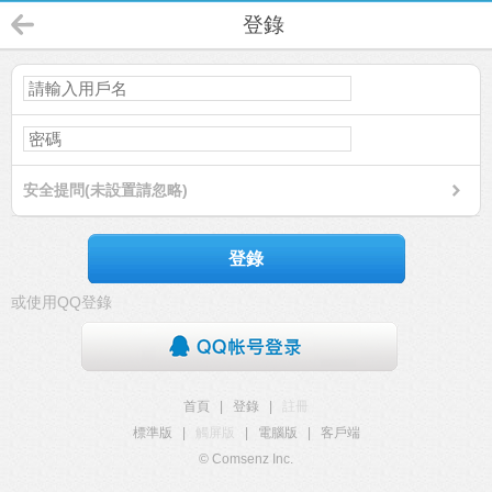
登錄
安全提問(未設置請忽略)
登錄
或使用QQ登錄
首頁
|
登錄
|
註冊
標準版
|
觸屏版
|
電腦版
|
客戶端
© Comsenz Inc.