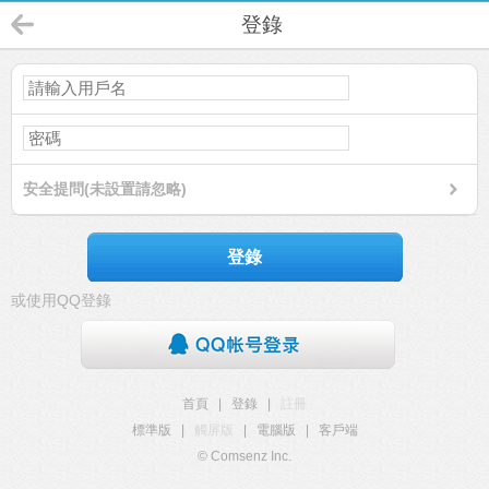
登錄
安全提問(未設置請忽略)
登錄
或使用QQ登錄
首頁
|
登錄
|
註冊
標準版
|
觸屏版
|
電腦版
|
客戶端
© Comsenz Inc.