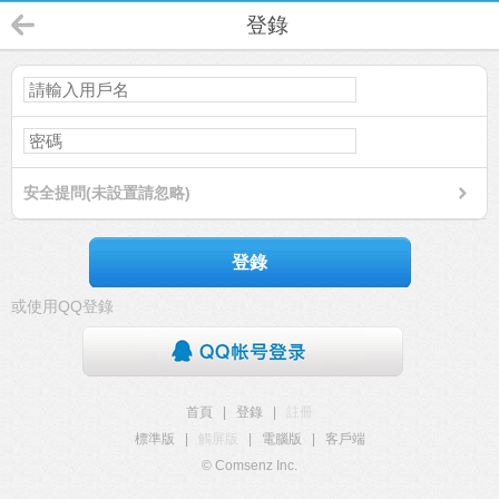
登錄
安全提問(未設置請忽略)
登錄
或使用QQ登錄
首頁
|
登錄
|
註冊
標準版
|
觸屏版
|
電腦版
|
客戶端
© Comsenz Inc.