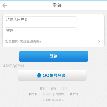
登錄
安全提問(未設置請忽略)
登錄
或使用QQ登錄
首頁
|
登錄
|
註冊
標準版
|
觸屏版
|
電腦版
|
客戶端
© Comsenz Inc.