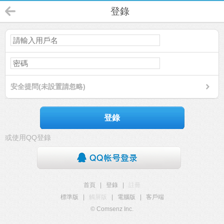
登錄
安全提問(未設置請忽略)
登錄
或使用QQ登錄
首頁
|
登錄
|
註冊
標準版
|
觸屏版
|
電腦版
|
客戶端
© Comsenz Inc.