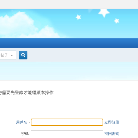
帖子
搜
索
您需要先登錄才能繼續本操作
用戶名
立即註冊
密碼:
找回密碼