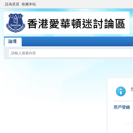
設為首頁
收藏本站
論壇
用戶登錄