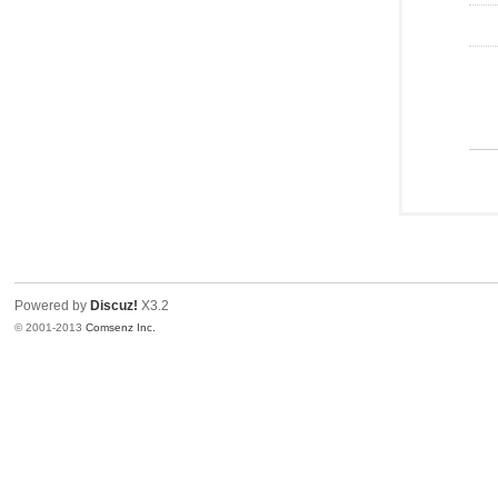
Powered by
Discuz!
X3.2
© 2001-2013
Comsenz Inc.