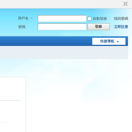
用戶名
自動登錄
找回密碼
登錄
密碼
立即註冊
快捷導航