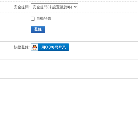
安全提問:
自動登錄
登錄
快捷登錄: