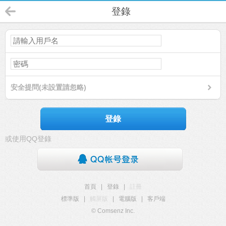
登錄
安全提問(未設置請忽略)
登錄
或使用QQ登錄
首頁
|
登錄
|
註冊
標準版
|
觸屏版
|
電腦版
|
客戶端
© Comsenz Inc.