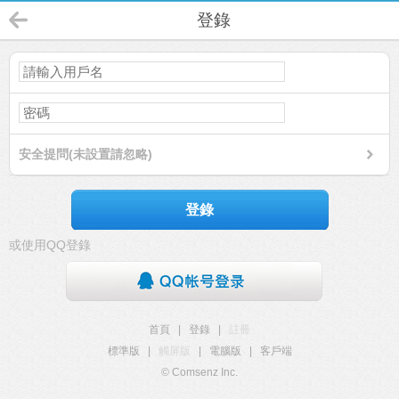
登錄
安全提問(未設置請忽略)
登錄
或使用QQ登錄
首頁
|
登錄
|
註冊
標準版
|
觸屏版
|
電腦版
|
客戶端
© Comsenz Inc.