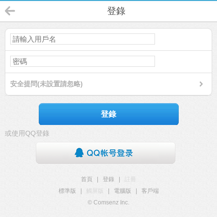
登錄
安全提問(未設置請忽略)
登錄
或使用QQ登錄
首頁
|
登錄
|
註冊
標準版
|
觸屏版
|
電腦版
|
客戶端
© Comsenz Inc.