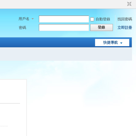
用戶名
自動登錄
找回密碼
登錄
密碼
立即註冊
快捷導航