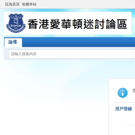
設為首頁
收藏本站
論壇
用戶登錄