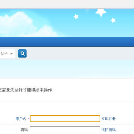
帖子
搜
索
您需要先登錄才能繼續本操作
用戶名
立即註冊
密碼:
找回密碼