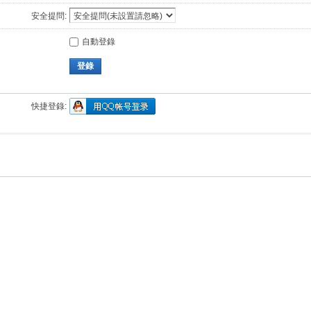
安全提問:
自動登錄
登錄
快捷登錄: