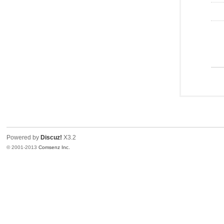
Powered by
Discuz!
X3.2
© 2001-2013
Comsenz Inc.