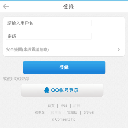
登錄
安全提問(未設置請忽略)
登錄
或使用QQ登錄
首頁
|
登錄
|
註冊
標準版
|
觸屏版
|
電腦版
|
客戶端
© Comsenz Inc.