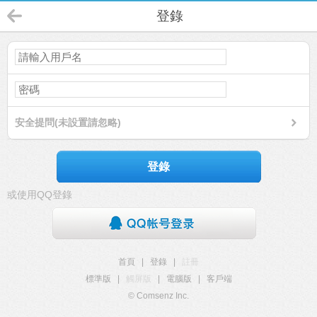
登錄
安全提問(未設置請忽略)
登錄
或使用QQ登錄
首頁
|
登錄
|
註冊
標準版
|
觸屏版
|
電腦版
|
客戶端
© Comsenz Inc.