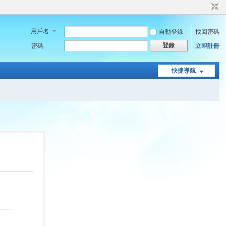
用戶名
自動登錄
找回密碼
登錄
密碼
立即註冊
快捷導航