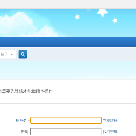
帖子
搜
索
您需要先登錄才能繼續本操作
用戶名
立即註冊
密碼:
找回密碼