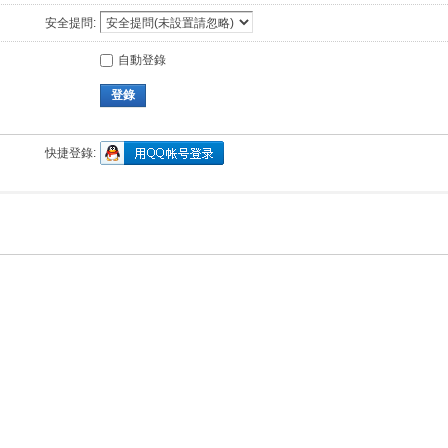
安全提問:
自動登錄
登錄
快捷登錄: