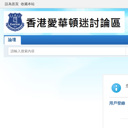
設為首頁
收藏本站
論壇
用戶登錄