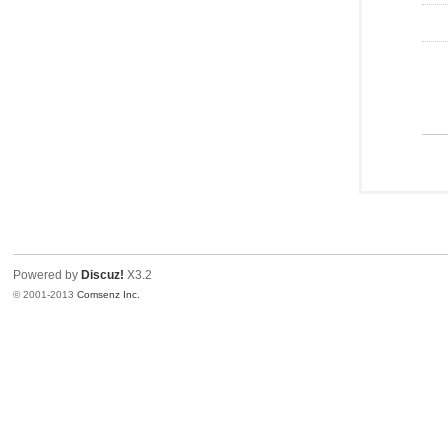
Powered by
Discuz!
X3.2
© 2001-2013
Comsenz Inc.