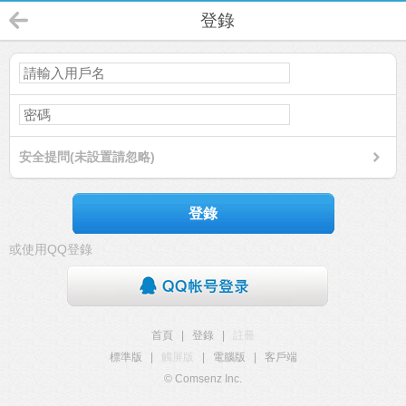
登錄
安全提問(未設置請忽略)
登錄
或使用QQ登錄
首頁
|
登錄
|
註冊
標準版
|
觸屏版
|
電腦版
|
客戶端
© Comsenz Inc.