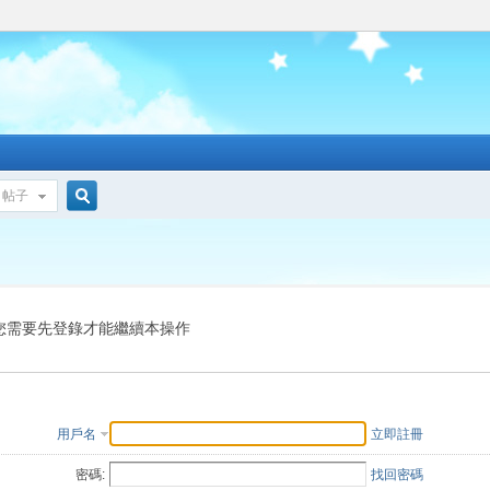
帖子
搜
索
您需要先登錄才能繼續本操作
用戶名
立即註冊
密碼:
找回密碼