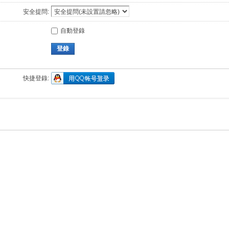
安全提問:
自動登錄
登錄
快捷登錄: