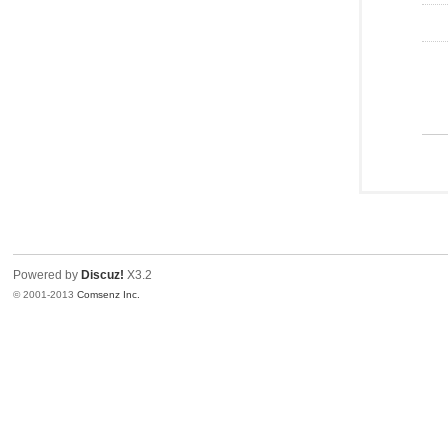
Powered by
Discuz!
X3.2
© 2001-2013
Comsenz Inc.