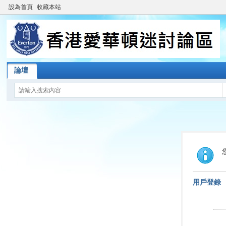
設為首頁
收藏本站
論壇
用戶登錄