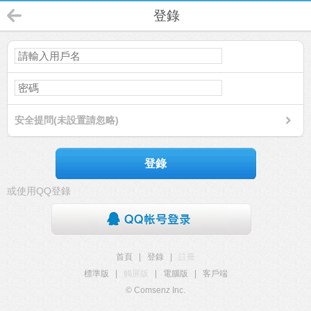
登錄
安全提問(未設置請忽略)
登錄
或使用QQ登錄
首頁
|
登錄
|
註冊
標準版
|
觸屏版
|
電腦版
|
客戶端
© Comsenz Inc.