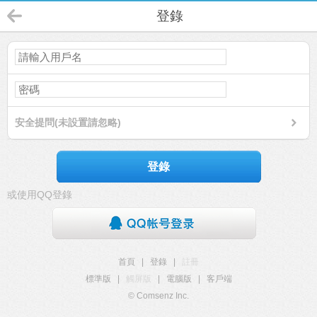
登錄
安全提問(未設置請忽略)
登錄
或使用QQ登錄
首頁
|
登錄
|
註冊
標準版
|
觸屏版
|
電腦版
|
客戶端
© Comsenz Inc.