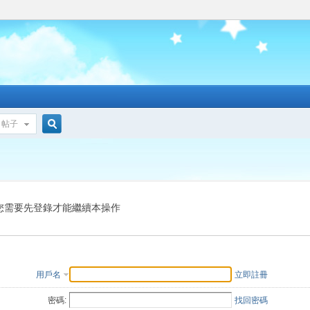
帖子
搜
索
您需要先登錄才能繼續本操作
用戶名
立即註冊
密碼:
找回密碼