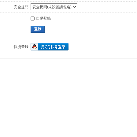
安全提問:
自動登錄
登錄
快捷登錄: