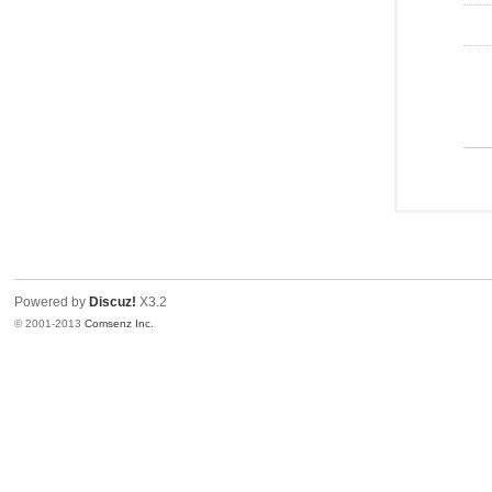
Powered by
Discuz!
X3.2
© 2001-2013
Comsenz Inc.