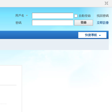
用戶名
自動登錄
找回密碼
登錄
密碼
立即註冊
快捷導航