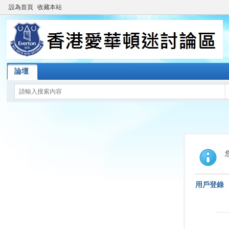
設為首頁
收藏本站
論壇
用戶登錄