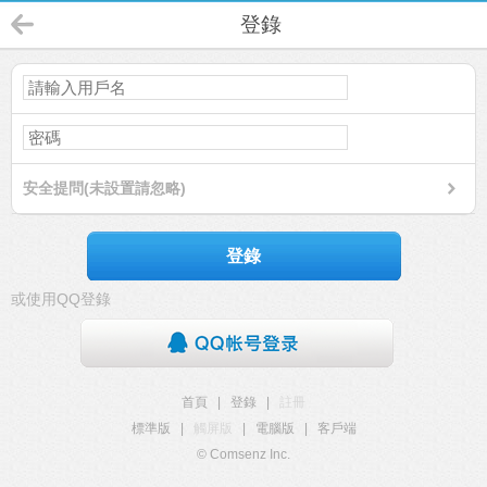
登錄
安全提問(未設置請忽略)
登錄
或使用QQ登錄
首頁
|
登錄
|
註冊
標準版
|
觸屏版
|
電腦版
|
客戶端
© Comsenz Inc.