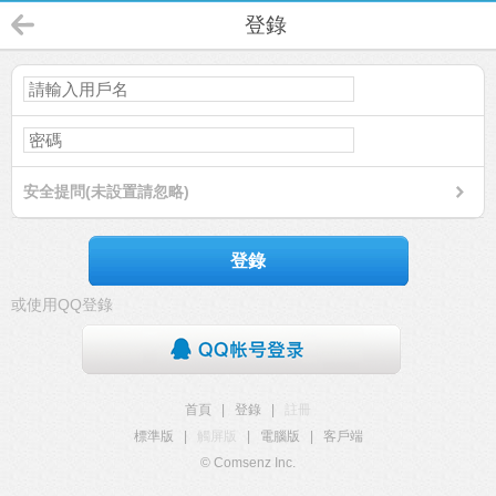
登錄
安全提問(未設置請忽略)
登錄
或使用QQ登錄
首頁
|
登錄
|
註冊
標準版
|
觸屏版
|
電腦版
|
客戶端
© Comsenz Inc.