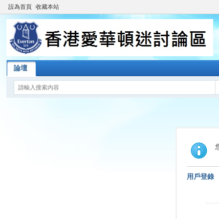
設為首頁
收藏本站
論壇
用戶登錄