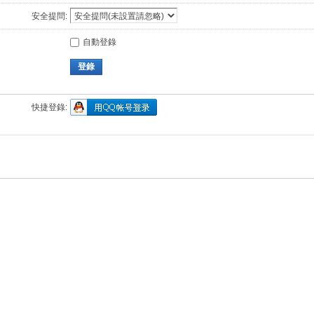
安全提問:
自動登錄
登錄
快捷登錄: