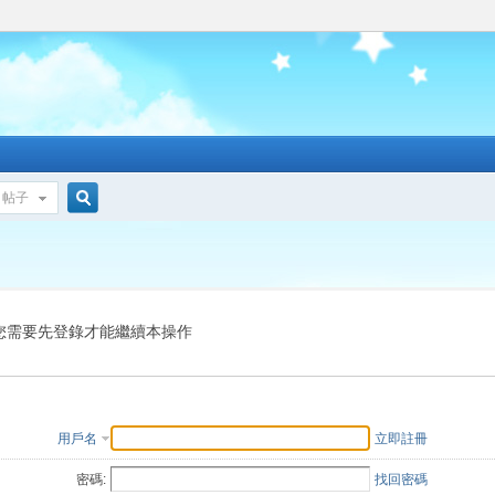
帖子
搜
索
您需要先登錄才能繼續本操作
用戶名
立即註冊
密碼:
找回密碼