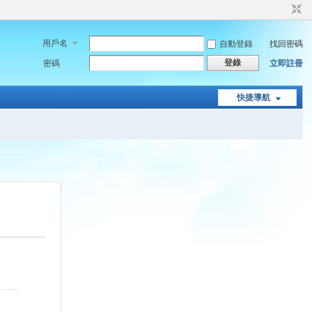
用戶名
自動登錄
找回密碼
登錄
密碼
立即註冊
快捷導航