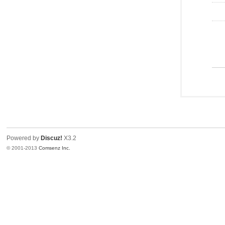
Powered by
Discuz!
X3.2
© 2001-2013
Comsenz Inc.