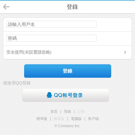
登錄
安全提問(未設置請忽略)
登錄
或使用QQ登錄
首頁
|
登錄
|
註冊
標準版
|
觸屏版
|
電腦版
|
客戶端
© Comsenz Inc.