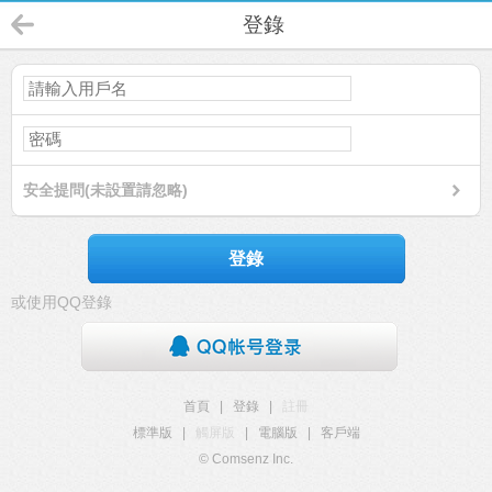
登錄
安全提問(未設置請忽略)
登錄
或使用QQ登錄
首頁
|
登錄
|
註冊
標準版
|
觸屏版
|
電腦版
|
客戶端
© Comsenz Inc.