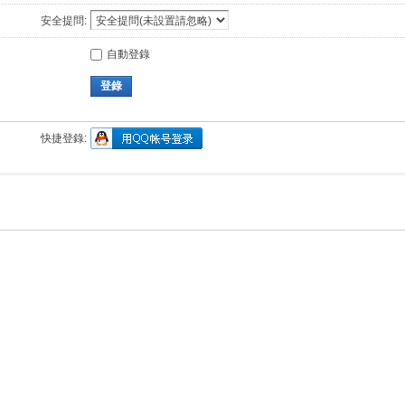
安全提問:
自動登錄
登錄
快捷登錄: