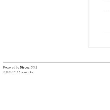
Powered by
Discuz!
X3.2
© 2001-2013
Comsenz Inc.