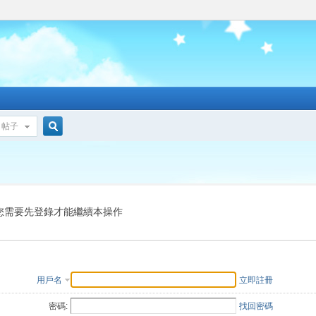
帖子
搜
索
您需要先登錄才能繼續本操作
用戶名
立即註冊
密碼:
找回密碼