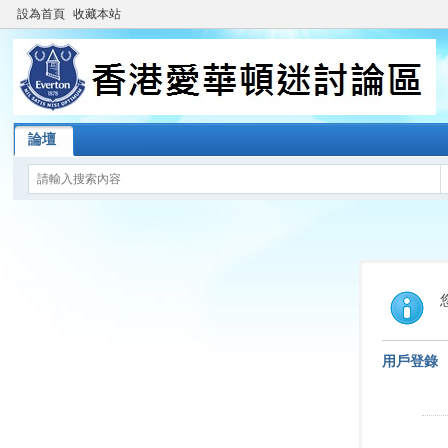
設為首頁
收藏本站
論壇
用戶登錄