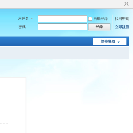
用戶名
自動登錄
找回密碼
登錄
密碼
立即註冊
快捷導航