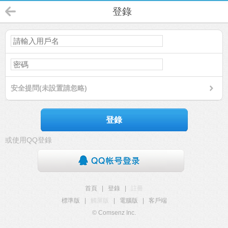
登錄
安全提問(未設置請忽略)
登錄
或使用QQ登錄
首頁
|
登錄
|
註冊
標準版
|
觸屏版
|
電腦版
|
客戶端
© Comsenz Inc.