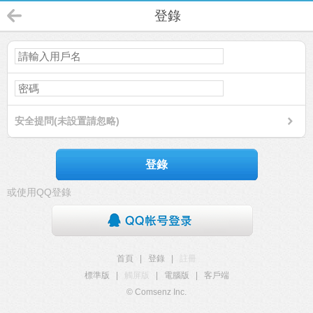
登錄
安全提問(未設置請忽略)
登錄
或使用QQ登錄
首頁
|
登錄
|
註冊
標準版
|
觸屏版
|
電腦版
|
客戶端
© Comsenz Inc.