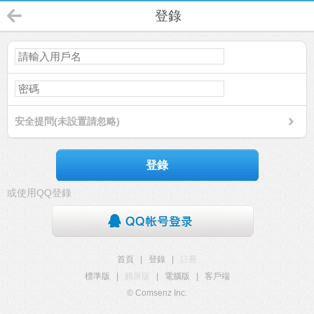
登錄
安全提問(未設置請忽略)
登錄
或使用QQ登錄
首頁
|
登錄
|
註冊
標準版
|
觸屏版
|
電腦版
|
客戶端
© Comsenz Inc.