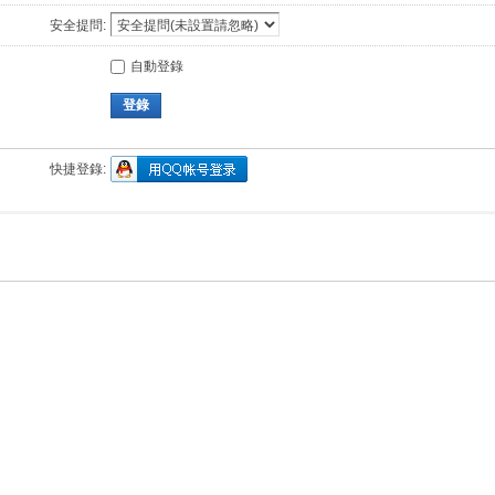
安全提問:
自動登錄
登錄
快捷登錄: