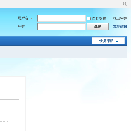
用戶名
自動登錄
找回密碼
登錄
密碼
立即註冊
快捷導航