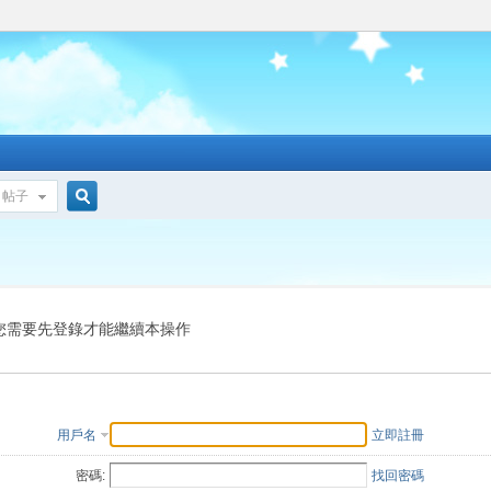
帖子
搜
索
您需要先登錄才能繼續本操作
用戶名
立即註冊
密碼:
找回密碼