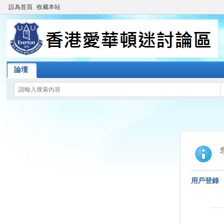
設為首頁
收藏本站
論壇
用戶登錄