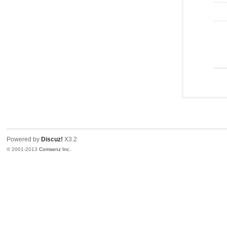
Powered by
Discuz!
X3.2
© 2001-2013
Comsenz Inc.