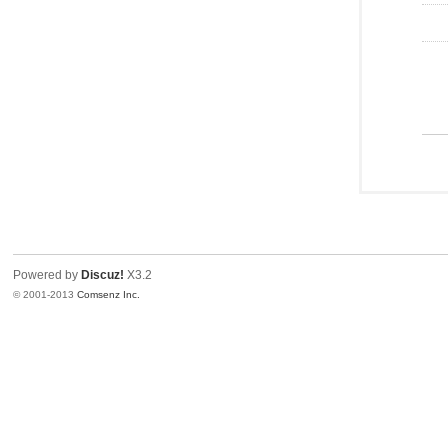
Powered by
Discuz!
X3.2
© 2001-2013
Comsenz Inc.