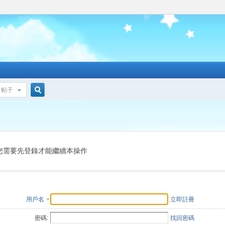
帖子
搜
索
您需要先登錄才能繼續本操作
用戶名
立即註冊
密碼:
找回密碼