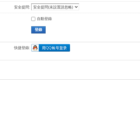
安全提問:
自動登錄
登錄
快捷登錄: