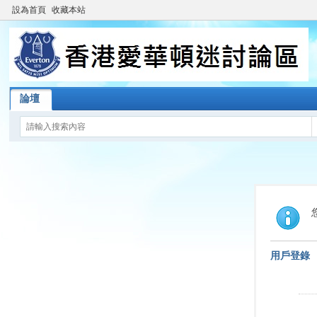
設為首頁
收藏本站
論壇
用戶登錄