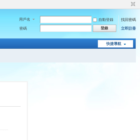
用戶名
自動登錄
找回密碼
登錄
密碼
立即註冊
快捷導航