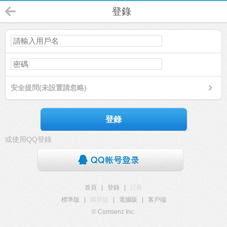
登錄
安全提問(未設置請忽略)
登錄
或使用QQ登錄
首頁
|
登錄
|
註冊
標準版
|
觸屏版
|
電腦版
|
客戶端
© Comsenz Inc.