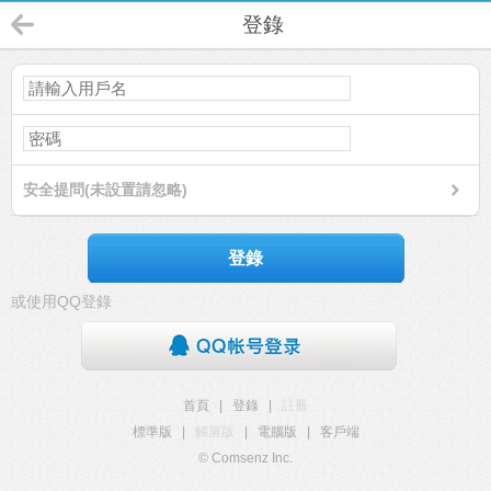
登錄
安全提問(未設置請忽略)
登錄
或使用QQ登錄
首頁
|
登錄
|
註冊
標準版
|
觸屏版
|
電腦版
|
客戶端
© Comsenz Inc.