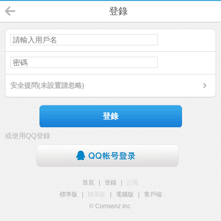
登錄
安全提問(未設置請忽略)
登錄
或使用QQ登錄
首頁
|
登錄
|
註冊
標準版
|
觸屏版
|
電腦版
|
客戶端
© Comsenz Inc.