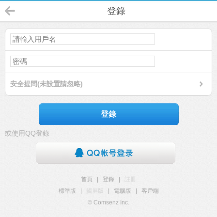
登錄
安全提問(未設置請忽略)
登錄
或使用QQ登錄
首頁
|
登錄
|
註冊
標準版
|
觸屏版
|
電腦版
|
客戶端
© Comsenz Inc.