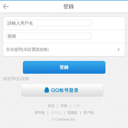
登錄
安全提問(未設置請忽略)
登錄
或使用QQ登錄
首頁
|
登錄
|
註冊
標準版
|
觸屏版
|
電腦版
|
客戶端
© Comsenz Inc.