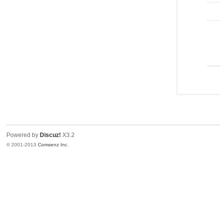
Powered by
Discuz!
X3.2
© 2001-2013
Comsenz Inc.