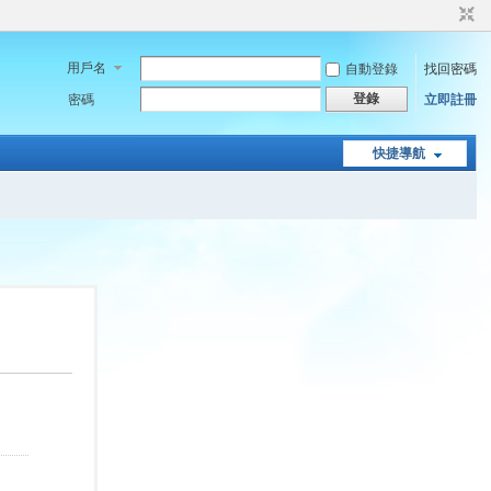
用戶名
自動登錄
找回密碼
登錄
密碼
立即註冊
快捷導航