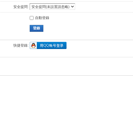
安全提問:
自動登錄
登錄
快捷登錄: