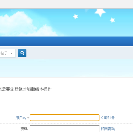
帖子
搜
索
您需要先登錄才能繼續本操作
用戶名
立即註冊
密碼:
找回密碼