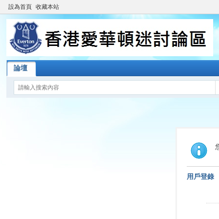
設為首頁
收藏本站
論壇
用戶登錄