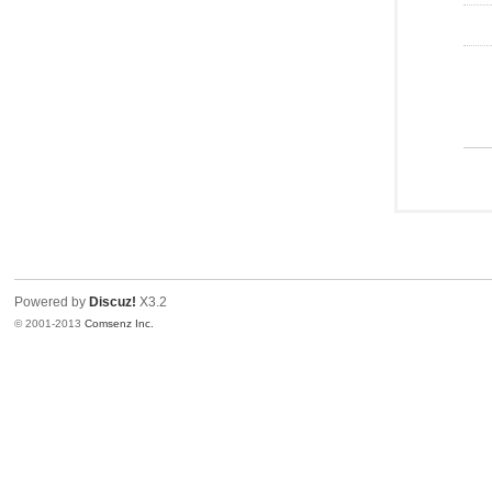
Powered by
Discuz!
X3.2
© 2001-2013
Comsenz Inc.