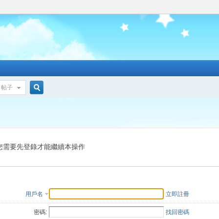
帖子
搜
索
您需要先登錄才能繼續本操作
用戶名
立即註冊
密碼:
找回密碼