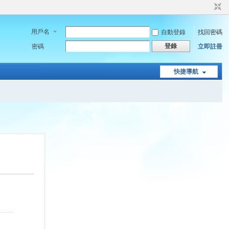
用戶名
自動登錄
找回密碼
登錄
密碼
立即註冊
快捷導航