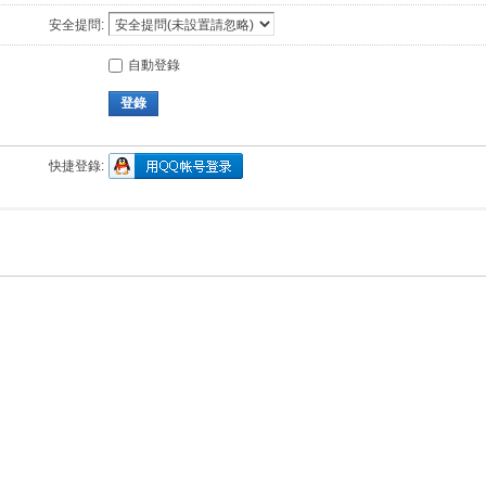
安全提問:
自動登錄
登錄
快捷登錄: