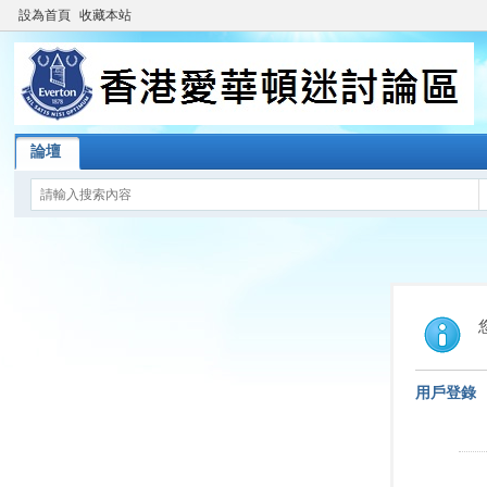
設為首頁
收藏本站
論壇
用戶登錄