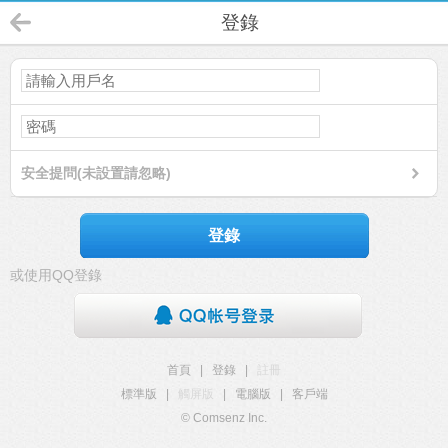
登錄
安全提問(未設置請忽略)
登錄
或使用QQ登錄
首頁
|
登錄
|
註冊
標準版
|
觸屏版
|
電腦版
|
客戶端
© Comsenz Inc.