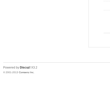
Powered by
Discuz!
X3.2
© 2001-2013
Comsenz Inc.