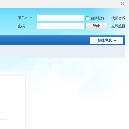
用戶名
自動登錄
找回密碼
登錄
密碼
立即註冊
快捷導航