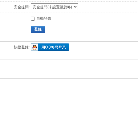
安全提問:
自動登錄
登錄
快捷登錄: