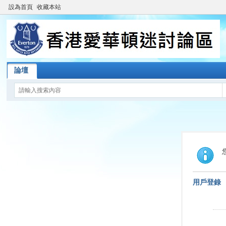
設為首頁
收藏本站
論壇
用戶登錄