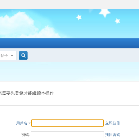
帖子
搜
索
您需要先登錄才能繼續本操作
用戶名
立即註冊
密碼:
找回密碼