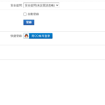
安全提問:
自動登錄
登錄
快捷登錄: