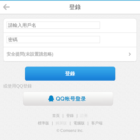
登錄
安全提問(未設置請忽略)
登錄
或使用QQ登錄
首頁
|
登錄
|
註冊
標準版
|
觸屏版
|
電腦版
|
客戶端
© Comsenz Inc.