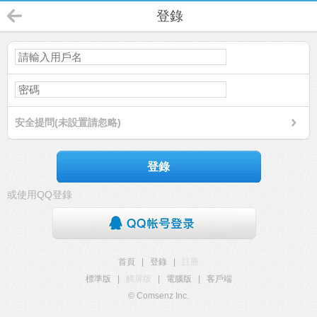
登錄
安全提問(未設置請忽略)
登錄
或使用QQ登錄
首頁
|
登錄
|
註冊
標準版
|
觸屏版
|
電腦版
|
客戶端
© Comsenz Inc.